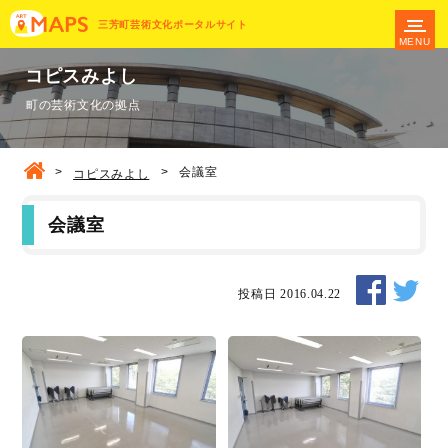
三芳町芸術文化ポータルサイト
MENU
コピスみよし
町の芸術文化の拠点
>
>
会議室
コピスみよし
会議室
投稿日 2016.04.22