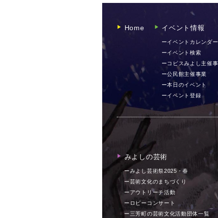
Home
イベント情報
▶︎
▶︎
ーイベントカレンダ
ーイベント検索
ーコピスみよし主催
ー公民館主催事業
ー本日のイベント
ーイベント登録
みよしの芸術
▶︎
ーみよし芸術祭2025・春
ー芸術文化のまちづくり
ーアウトリーチ活動
ーロビーコンサート
ー三芳町の芸術文化活動団体一覧