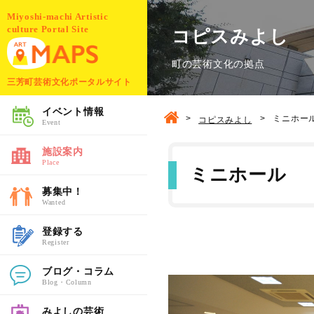
Miyoshi-machi Artistic
culture Portal Site
コピスみよし
町の芸術文化の拠点
三芳町芸術文化ポータルサイト
イベント情報
>
>
ミニホー
コピスみよし
Event
施設案内
Place
ミニホール
募集中！
Wanted
登録する
Register
ブログ・コラム
Blog・Column
みよしの芸術