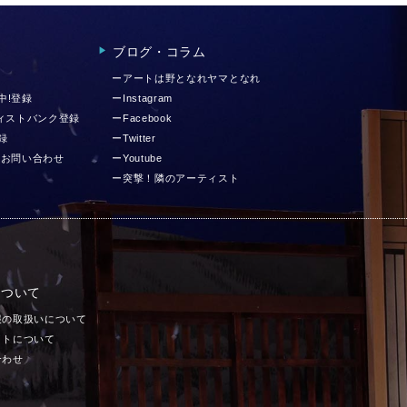
ブログ・コラム
▶︎
ーアートは野となれヤマとなれ
中!登録
ーInstagram
ティストバンク登録
ーFacebook
録
ーTwitter
 お問い合わせ
ーYoutube
ー突撃！隣のアーティスト
について
報の取扱いについて
イトについて
合わせ