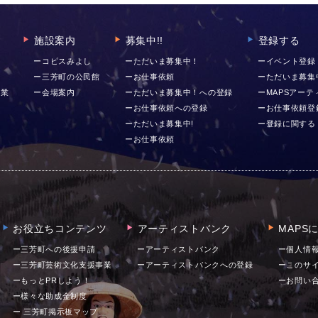
施設案内
募集中!!
登録する
▶︎
▶︎
▶︎
ー
ーコピスみよし
ーただいま募集中！
ーイベント登録
ー三芳町の公民館
ーお仕事依頼
ーただいま募集
事業
ー会場案内
ーただいま募集中！への登録
ーMAPSアー
ーお仕事依頼への登録
ーお仕事依頼登
ーただいま募集中!
ー登録に関する
ーお仕事依頼
お役立ちコンテンツ
アーティストバンク
MAPS
▶︎
▶︎
▶︎
ー三芳町への後援申請
ーアーティストバンク
ー個人情
ー三芳町芸術文化支援事業
ーアーティストバンクへの登録
ーこのサ
ーもっとPRしよう！
ー
お問い
ー様々な助成金制度
ー 三芳町掲示板マップ