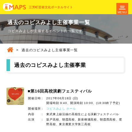
三芳町芸術文化ポータルサイト
MENU
過去のコピスみよし主催事業一覧
コピスみよしが主催するイベントの一覧です
>
過去のコピスみよし主催事業一覧
過去のコピスみよし主催事業
■第16回高校演劇フェスティバル
開催日時：
2017年06月18日 (日)
開場時刻 9:40、開演時刻 10:00、(18:30終了予定)
開催場所：
コピスみよし ホール
内容 ：
東武東上線沿線の高校生による演劇フェスティバル
出演 ：
坂戸高校、朝霞高校、新座柳瀬高校、朝霞西高校、星
野高校、東京農業大学第三高校