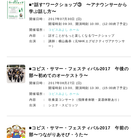
■“話す”ワークショップ③ 〜アナウンサーから
学ぶ話し方〜
開催日時：
2017年07月30日 (日)
開場時刻 09:30、開演時刻 10:00、(12:00終了予定)
開催場所：
コピスみよし ホール
内容 ：
話すことがもっと楽しくなるワークショップ
出演 ：
講師：横山義恭（元NHKエグゼクティヴアナウンサ
ー）
■コピス・サマー・フェスティバル2017 午後の
部〜初めてのオーケストラ〜
開催日時：
2017年08月27日 (日)
開場時刻 13:00、開演時刻 13:30、(15:00終了予定)
開催場所：
コピスみよし ホール
内容 ：
吹奏楽コンサート（指揮者体験・楽器体験あり）
出演 ：
シエナ・スピリッツ
■コピス・サマー・フェスティバル2017 午前の
部〜つながりあそび・うた〜