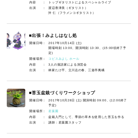
内容 ：
トップギタリストによるスペシャルライブ
出演 ：
渡辺香津美（ギタリスト）
沖 仁（フラメンコギタリスト）
■出張！みよしはなし処
開催日時：
2017年10月14日 (土)
開場時刻 13:00、開演時刻 13:30、(15:00頃終了予
定)
開催場所：
コピスみよし ホール
内容 ：
3人の落語家による演芸会
出演 ：
林家たけ平、立川志の春、三遊亭萬橘
■苔玉盆栽づくりワークショップ
開催日時：
2017年10月28日 (土) 開演時刻 09:00、(12:00終了
予定)
開催場所：
若葉園
内容 ：
盆栽入門として、季節の草木を使用した苔玉を作る
出演 ：
講師：若葉園スタッフ