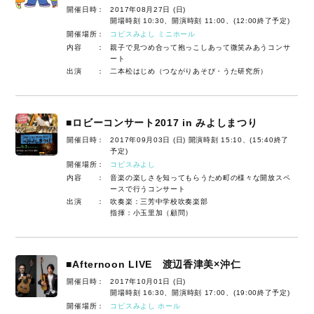
開催日時：
2017年08月27日 (日)
開場時刻 10:30、開演時刻 11:00、(12:00終了予定)
開催場所：
コピスみよし ミニホール
内容 ：
親子で見つめ合って抱っこしあって微笑みあうコンサ
ート
出演 ：
二本松はじめ（つながりあそび・うた研究所）
■ロビーコンサート2017 in みよしまつり
開催日時：
2017年09月03日 (日) 開演時刻 15:10、(15:40終了
予定)
開催場所：
コピスみよし
内容 ：
音楽の楽しさを知ってもらうため町の様々な開放スペ
ースで行うコンサート
出演 ：
吹奏楽：三芳中学校吹奏楽部
指揮：小玉里加（顧問）
■Afternoon LIVE 渡辺香津美×沖仁
開催日時：
2017年10月01日 (日)
開場時刻 16:30、開演時刻 17:00、(19:00終了予定)
開催場所：
コピスみよし ホール