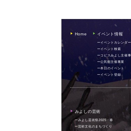
Home
イベント情報
▶︎
▶︎
ーイベントカレンダ
ーイベント検索
ーコピスみよし主催
ー公民館主催事業
ー本日のイベント
ーイベント登録
みよしの芸術
▶︎
ーみよし芸術祭2025・春
ー芸術文化のまちづくり