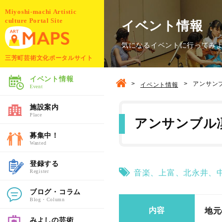
Miyoshi-machi Artistic
culture Portal Site
イベント情報
気になるイベントに行ってみ
三芳町芸術文化ポータルサイト
イベント情報
>
>
アンサン
イベント情報
Event
施設案内
Place
アンサンブル
募集中！
Wanted
登録する
Register
音楽
、
上富
、
北永井
、
ブログ・コラム
Blog・Column
内容
地元
みよしの芸術