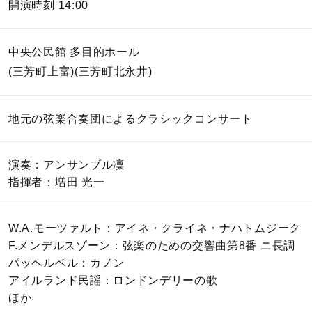
開演時刻 14:00
中央公民館 多目的ホール
(三芳町上富)(三芳町北永井)
地元の弦楽合奏団によるクラシックコンサート
演奏：アンサンブル凜
指揮者：増田 光一
W.A.モーツァルト：アイネ・クライネ・ナハトムジーク
F.メンデルスゾーン：弦楽のための交響曲第8番 ニ長調
パッヘルベル：カノン
アイルランド民謡：ロンドンデリーの歌
ほか