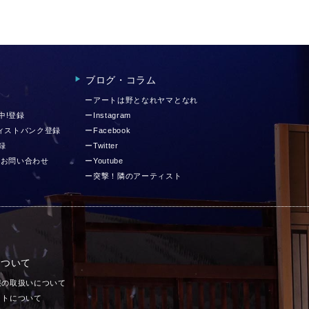
ブログ・コラム
▶︎
ーアートは野となれヤマとなれ
中!登録
ーInstagram
ティストバンク登録
ーFacebook
録
ーTwitter
 お問い合わせ
ーYoutube
ー突撃！隣のアーティスト
について
報の取扱いについて
イトについて