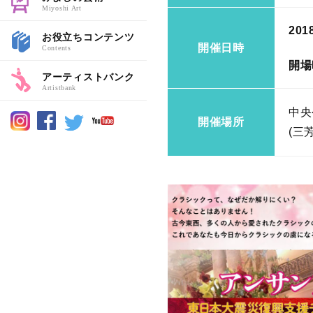
Miyoshi Art
201
お役立ちコンテンツ
開催日時
Contents
開場
アーティストバンク
Artistbank
中央
開催場所
(三