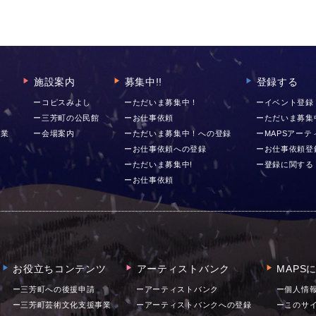
施設案内
募集中!!
登録する
▶︎
▶︎
▶︎
ー
ーコピスみよし
ーただいま募集中！
ーイベント登録
ー三芳町の公民館
ーお仕事依頼
ーただいま募集
事業
ー会場案内
ーただいま募集中！への登録
ーMAPSアー
ーお仕事依頼への登録
ーお仕事依頼登
ーただいま募集中!
ー登録に関する
ーお仕事依頼
お役立ちコンテンツ
アーティストバンク
MAPS
▶︎
▶︎
▶︎
ー三芳町への後援申請
ーアーティストバンク
ー個人情
ー三芳町芸術文化支援事業
ーアーティストバンクへの登録
ーこのサ