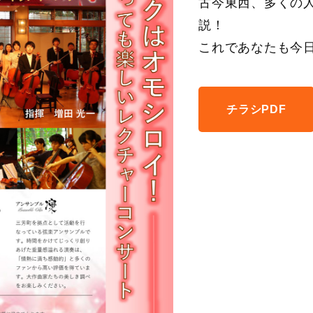
古今東西、多くの
説！
これであなたも今
チラシPDF