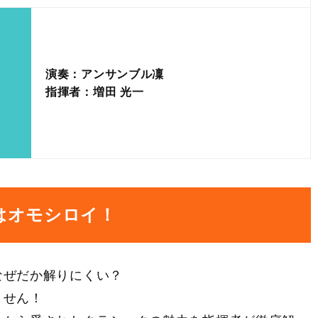
演奏：アンサンブル凜
指揮者：増田 光一
はオモシロイ！
なぜだか解りにくい？
ません！