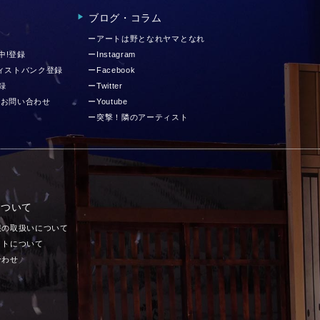
ブログ・コラム
▶︎
ーアートは野となれヤマとなれ
中!登録
ーInstagram
ティストバンク登録
ーFacebook
録
ーTwitter
 お問い合わせ
ーYoutube
ー突撃！隣のアーティスト
について
報の取扱いについて
イトについて
合わせ