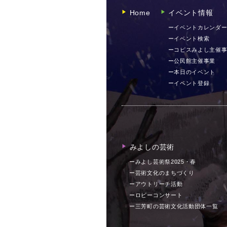
Home
イベント情報
▶︎
▶︎
ーイベントカレンダ
ーイベント検索
ーコピスみよし主催
ー公民館主催事業
ー本日のイベント
ーイベント登録
みよしの芸術
▶︎
ーみよし芸術祭2025・春
ー芸術文化のまちづくり
ーアウトリーチ活動
ーロビーコンサート
ー三芳町の芸術文化活動団体一覧