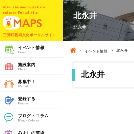
Miyoshi-machi Artistic
culture Portal Site
北永井
北永井
三芳町芸術文化ポータルサイト
イベント情報
>
>
北永井
イベント情報
Event
施設案内
Place
北永井
募集中！
Wanted
登録する
Register
ブログ・コラム
Blog・Column
みよしの芸術