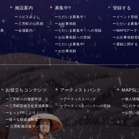
施設案内
募集中!!
登録する
▶︎
▶︎
▶︎
ー
ーコピスみよし
ーただいま募集中！
ーイベント登録
ー三芳町の公民館
ーお仕事依頼
ーただいま募集
事業
ー会場案内
ーただいま募集中！への登録
ーMAPSアー
ーお仕事依頼への登録
ーお仕事依頼登
ーただいま募集中!
ー登録に関する
ーお仕事依頼
お役立ちコンテンツ
アーティストバンク
MAPS
▶︎
▶︎
▶︎
ー三芳町への後援申請
ーアーティストバンク
ー個人情
ー三芳町芸術文化支援事業
ーアーティストバンクへの登録
ーこのサ
ーもっとPRしよう！
ー
お問い
ー様々な助成金制度
ー 三芳町掲示板マップ