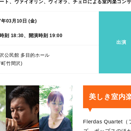
ート、ヴァイオリン、ヴィオラ、チェロによる室内楽コン
7年03月10日 (金)
時刻 18:30、開演時刻 19:00
出演
沢公民館 多目的ホール
芳町竹間沢)
美しき室内
Flerdas Qu