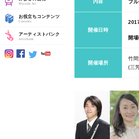
内容
フル
Miyoshi Art
お役立ちコンテンツ
Contents
201
開催日時
アーティストバンク
開場
Artistbank
竹間
開催場所
(三