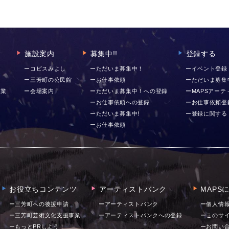
施設案内
募集中!!
登録する
▶︎
▶︎
▶︎
ー
ーコピスみよし
ーただいま募集中！
ーイベント登録
ー三芳町の公民館
ーお仕事依頼
ーただいま募集
事業
ー会場案内
ーただいま募集中！への登録
ーMAPSアー
ーお仕事依頼への登録
ーお仕事依頼登
ーただいま募集中!
ー登録に関する
ーお仕事依頼
お役立ちコンテンツ
アーティストバンク
MAPS
▶︎
▶︎
▶︎
ー三芳町への後援申請
ーアーティストバンク
ー個人情
ー三芳町芸術文化支援事業
ーアーティストバンクへの登録
ーこのサ
ーもっとPRしよう！
ー
お問い