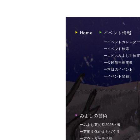
Home
イベント情報
▶︎
▶︎
ーイベントカレンダ
ーイベント検索
ーコピスみよし主催
ー公民館主催事業
ー本日のイベント
ーイベント登録
みよしの芸術
▶︎
ーみよし芸術祭2025・春
ー芸術文化のまちづくり
ーアウトリーチ活動