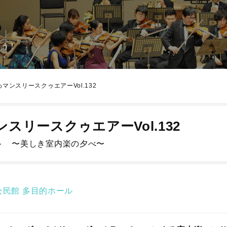
よう！
マンスリースクゥエアーVol.132
スリースクゥエアーVol.132
ト 〜美しき室内楽の夕べ〜
公民館
多目的ホール