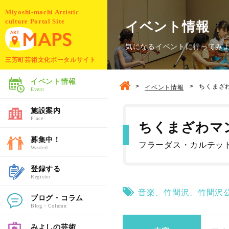
Miyoshi-machi Artistic
culture Portal Site
イベント情報
気になるイベントに行ってみ
三芳町芸術文化ポータルサイト
イベント情報
>
>
ちくまざわ
イベント情報
Event
施設案内
Place
ちくまざわマン
募集中！
フラーダス・カルテッ
Wanted
登録する
Register
音楽
、
竹間沢
、
竹間沢
ブログ・コラム
Blog・Column
みよしの芸術