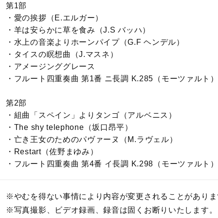
第1部
・愛の挨拶（E.エルガー）
・羊は安らかに草を食み（J.S バッハ）
・水上の音楽よりホーンパイプ（G.F ヘンデル）
・タイスの瞑想曲（J.マスネ）
・アメージンググレース
・フルート四重奏曲 第1番 ニ長調 K.285（モーツァルト
第2部
・組曲「スペイン」よりタンゴ（アルベニス）
・The shy telephone（坂口昂平）
・亡き王女のためのパヴァーヌ（M.ラヴェル）
・Restart（佐野まゆみ）
・フルート四重奏曲 第4番 イ長調 K.298（モーツァルト
※やむを得ない事情により内容が変更されることがありま
※写真撮影、ビデオ録画、録音は固くお断りいたします。