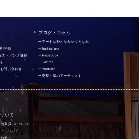
ブログ・コラム
▶︎
ーアートは野となれヤマとなれ
中!登録
ーInstagram
ティストバンク登録
ーFacebook
録
ーTwitter
 お問い合わせ
ーYoutube
ー突撃！隣のアーティスト
について
報の取扱いについて
イトについて
合わせ