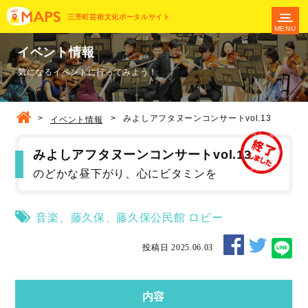
三芳町芸術文化ポータルサイト
MENU
イベント情報
気になるイベントに行ってみよう！
>
>
みよしアフタヌーンコンサートvol.13
イベント情報
みよしアフタヌーンコンサートvol.13
のどかな昼下がり、心にビタミンを
音楽
、
藤久保
、
藤久保公民館
ロビー
投稿日 2025.06.03
内容