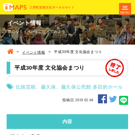
三芳町芸術文化ポータルサイト
MENU
イベント情報
気になるイベントに行ってみよう！
>
>
平成30年度 文化協会まつり
イベント情報
平成30年度 文化協会まつり
伝統芸能
、
藤久保
、
藤久保公民館
多目的ホール
投稿日 2019.02.04
内容