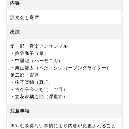
内容
演奏会と寄席
出演
第一部：音楽アンサンブル
・熊谷和子（箏）
・中里聡（ハーモニカ）
・栗山龍太（うた・シンガーソングライター）
第二部：寄席
・柳亭楽輔（真打）
・古今亭今いち（二ツ目）
・立花家橘之助（浮世節）
注意事項
※やむを得ない事情により内容が変更されること