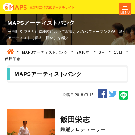
三芳町芸術文化ポータルサイト
MENU
MAPSアーティストバンク
三芳町及びその近隣地域において演奏などのパフォーマンスが可能な
アーティスト（個人・団体）を紹介
>
>
>
>
>
MAPSアーティストバンク
2018年
3月
15日
飯田栄志
MAPSアーティストバンク
投稿日 2018.03.15
飯田栄志
舞踊プロデューサー