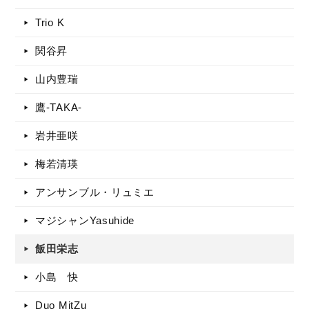
Trio K
関谷昇
山内豊瑞
鷹-TAKA-
岩井亜咲
梅若清瑛
アンサンブル・リュミエ
マジシャンYasuhide
飯田栄志
小島 快
Duo MitZu