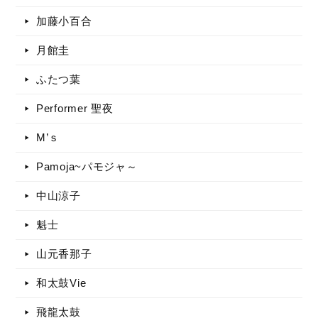
加藤小百合
月館圭
ふたつ葉
Performer 聖夜
M’ｓ
Pamoja~パモジャ～
中山涼子
魁士
山元香那子
和太鼓Vie
飛龍太鼓