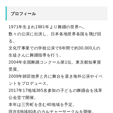
プロフィール
1971年生まれ1981年より舞踊の世界へ。
数々の公演に出演し、日本各地世界各国を飛び回
る。
文化庁事業での学校公演で6年間で約30,
000人の
生徒さんに舞踊指導を行う。
2004年全国舞踊コンクール第1位。東京都知事賞
受賞。
2009年師匠他界と共に舞台を退き海外公演やイベ
ントをプロデ
ュース。
2017年17地域365名参加の子どもの舞踊会を浅草
公会堂で
開催。
本年は三芳町を含む40地域を予定。
現在8地域80名のカルチャーサークルを開催。