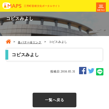
三芳町芸術文化ポータルサイト
MENU
コピスみよし
>
>
コピスみよし
各バナー&リンク
コピスみよし
投稿日 2016.05.31
一覧へ戻る