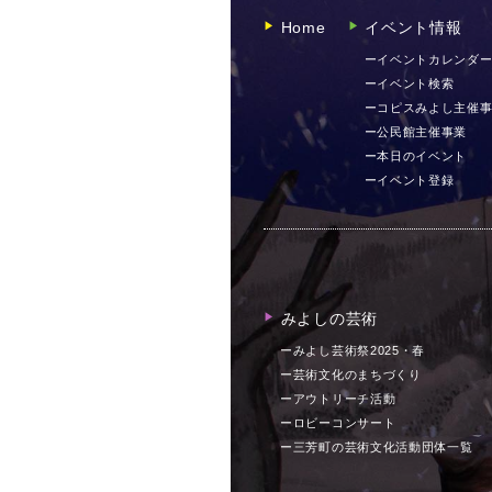
Home
イベント情報
▶︎
▶︎
ーイベントカレンダ
ーイベント検索
ーコピスみよし主催
ー公民館主催事業
ー本日のイベント
ーイベント登録
みよしの芸術
▶︎
ーみよし芸術祭2025・春
ー芸術文化のまちづくり
ーアウトリーチ活動
ーロビーコンサート
ー三芳町の芸術文化活動団体一覧