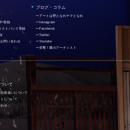
ブログ・コラム
▶︎
ーアートは野となれヤマとなれ
中!登録
ーInstagram
ティストバンク登録
ーFacebook
録
ーTwitter
 お問い合わせ
ーYoutube
ー突撃！隣のアーティスト
について
報の取扱いについて
イトについて
合わせ