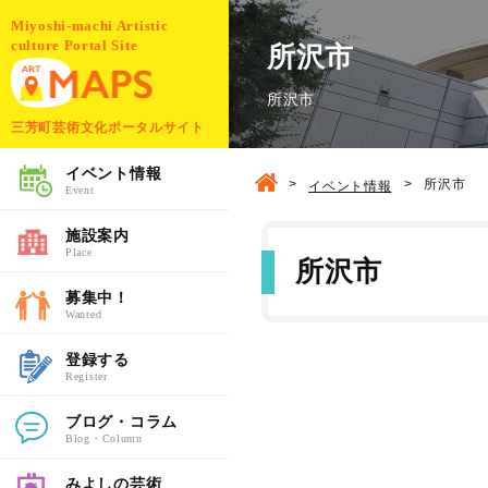
Miyoshi-machi Artistic
culture Portal Site
所沢市
所沢市
三芳町芸術文化ポータルサイト
イベント情報
>
>
所沢市
イベント情報
Event
施設案内
Place
所沢市
募集中！
Wanted
登録する
Register
ブログ・コラム
Blog・Column
みよしの芸術