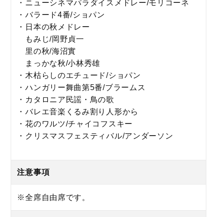
・ニューシネマパラダイスメドレー/モリコーネ
・バラード4番/ショパン
・日本の秋メドレー
もみじ/岡野貞一
里の秋/海沼實
まっかな秋/小林秀雄
・木枯らしのエチュード/ショパン
・ハンガリー舞曲第5番/ブラームス
・カタロニア民謡・鳥の歌
・バレエ音楽くるみ割り人形から
・花のワルツ/チャイコフスキー
・クリスマスフェスティバル/アンダーソン
注意事項
※全席自由席です。