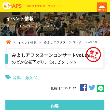
三芳町芸術文化ポータルサイト
MENU
イベント情報
気になるイベントに行ってみよう！
>
>
みよしアフタヌーンコンサートvol.19
イベント情報
みよしアフタヌーンコンサートvol.19
のどかな昼下がり、心にビタミンを
音楽
、
藤久保
、
投稿日 2025.11.12
内容