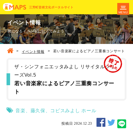
三芳町芸術文化ポータルサイト
MENU
イベント情報
気になるイベントに行ってみよう！
>
>
若い音楽家によるピアノ三重奏コンサート
イベント情報
ザ・シンフォニエッタみよし リサイタルシリ
ーズVol.5
若い音楽家によるピアノ三重奏コンサー
ト
音楽
、
藤久保
、
コピスみよし
ホール
投稿日 2024.12.23