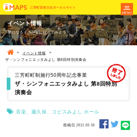
三芳町芸術文化ポータルサイト
MENU
イベント情報
気になるイベントに行ってみよう！
>
>
イベント情報
ザ・シンフォニエッタみよし 第8回特別演奏会
三芳町町制施行50周年記念事業
ザ・シンフォニエッタみよし 第8回特別
演奏会
音楽
、
藤久保
、
コピスみよし
ホール
投稿日 2021.03.10