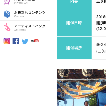
内容
三芳
Miyoshi Art
お役立ちコンテンツ
Contents
201
開催日時
開演時
アーティストバンク
(12
Artistbank
藤久
開催場所
(三