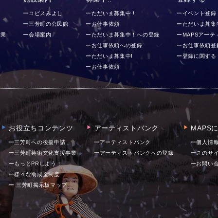
ー
ーコピスみよし
ーただいま募集中！
ーイベント登録
ー三芳町の公民館
ーお仕事依頼
ーただいま募集
事業
ー会場案内
ーただいま募集中！への登録
ーMAPSアー
ーお仕事依頼への登録
ーお仕事依頼登
ーただいま募集中!
ー登録に関する
ーお仕事依頼
お役立ちコンテンツ
アーティストバンク
MAPS
▶︎
▶︎
▶︎
ー三芳町への後援申請
ーアーティストバンク
ー個人情
ー三芳町芸術文化支援事業
ーアーティストバンクへの登録
ーこのサ
ーもっとPRしよう！
ー
お問い
ー様々な助成金制度
ー 三芳町掲示板マップ