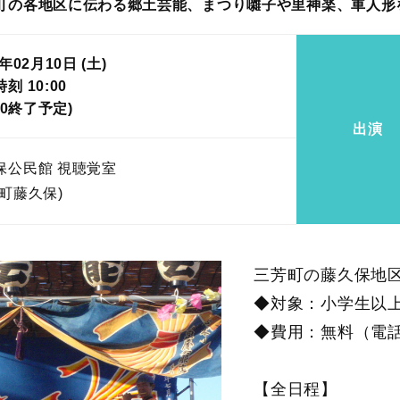
町の各地区に伝わる郷土芸能、まつり囃子や里神楽、車人形
8年02月10日 (土)
刻 10:00
:00終了予定)
出演
保公民館 視聴覚室
芳町藤久保)
三芳町の藤久保地
◆対象：小学生以
◆費用：無料（電話
【全日程】