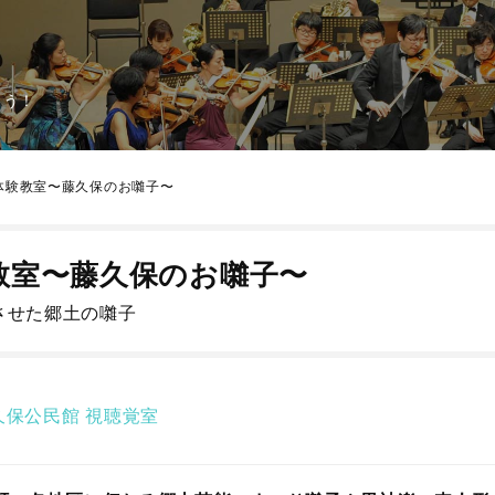
よう！
体験教室〜藤久保のお囃子〜
教室〜藤久保のお囃子〜
させた郷土の囃子
久保公民館
視聴覚室