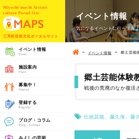
Miyoshi-machi Artistic
culture Portal Site
イベント情報
気になるイベントに行ってみ
三芳町芸術文化ポータルサイト
イベント情報
>
>
郷土芸能
イベント情報
Event
施設案内
Place
郷土芸能体験
募集中！
戦後の荒廃のなか復活
Wanted
登録する
Register
伝統芸能
、
藤久保
、
藤
ブログ・コラム
Blog・Column
みよしの芸術