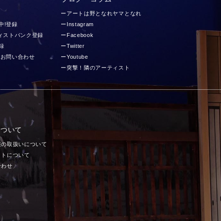
ーアートは野となれヤマとなれ
中!登録
ーInstagram
ティストバンク登録
ーFacebook
録
ーTwitter
 お問い合わせ
ーYoutube
ー突撃！隣のアーティスト
について
報の取扱いについて
イトについて
合わせ