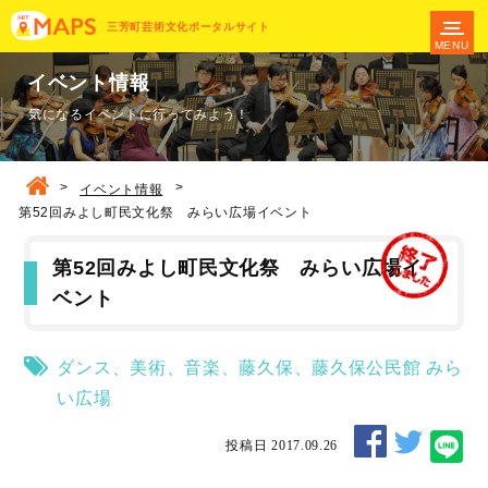
三芳町芸術文化ポータルサイト
MENU
イベント情報
気になるイベントに行ってみよう！
>
>
イベント情報
第52回みよし町民文化祭 みらい広場イベント
第52回みよし町民文化祭 みらい広場イ
ベント
ダンス
、
美術
、
音楽
、
藤久保
、
藤久保公民館
みら
い広場
投稿日 2017.09.26