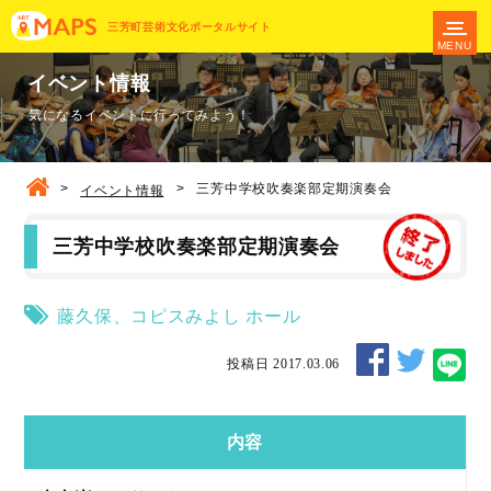
三芳町芸術文化ポータルサイト
MENU
イベント情報
気になるイベントに行ってみよう！
>
>
三芳中学校吹奏楽部定期演奏会
イベント情報
三芳中学校吹奏楽部定期演奏会
藤久保
、
コピスみよし
ホール
投稿日 2017.03.06
内容