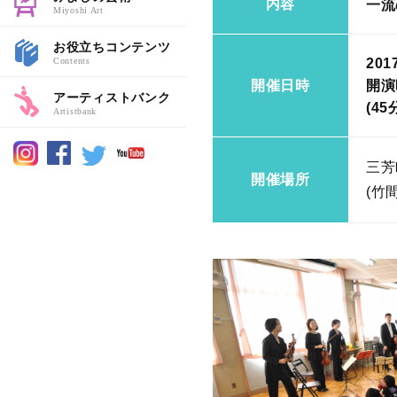
内容
一流
Miyoshi Art
お役立ちコンテンツ
Contents
201
開催日時
開演時
アーティストバンク
(45
Artistbank
三芳
開催場所
(竹