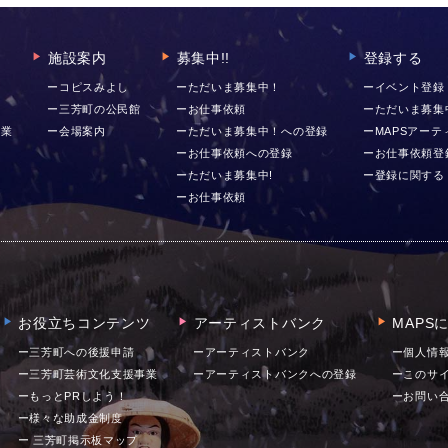
施設案内
募集中!!
登録する
▶︎
▶︎
▶︎
ー
ーコピスみよし
ーただいま募集中！
ーイベント登録
ー三芳町の公民館
ーお仕事依頼
ーただいま募集
事業
ー会場案内
ーただいま募集中！への登録
ーMAPSアー
ーお仕事依頼への登録
ーお仕事依頼登
ーただいま募集中!
ー登録に関する
ーお仕事依頼
お役立ちコンテンツ
アーティストバンク
MAPS
▶︎
▶︎
▶︎
ー三芳町への後援申請
ーアーティストバンク
ー個人情
ー三芳町芸術文化支援事業
ーアーティストバンクへの登録
ーこのサ
ーもっとPRしよう！
ー
お問い
ー様々な助成金制度
ー 三芳町掲示板マップ