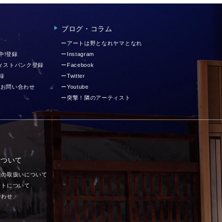
ブログ・コラム
▶︎
ーアートは野となれヤマとなれ
中!登録
ーInstagram
ティストバンク登録
ーFacebook
録
ーTwitter
 お問い合わせ
ーYoutube
ー突撃！隣のアーティスト
について
報の取扱いについて
イトについて
合わせ