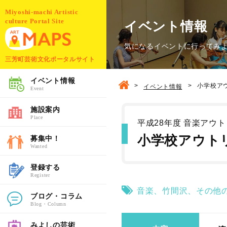
Miyoshi-machi Artistic
culture Portal Site
イベント情報
気になるイベントに行ってみ
三芳町芸術文化ポータルサイト
イベント情報
>
>
小学校ア
イベント情報
Event
施設案内
Place
平成28年度 音楽アウ
小学校アウト
募集中！
Wanted
登録する
Register
音楽
、
竹間沢
、
その他
ブログ・コラム
Blog・Column
みよしの芸術