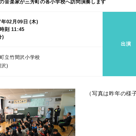
の音楽家が三芳町の各小学校へ訪問演奏します
7年02月09日 (木)
刻 11:45
分)
出演
町立竹間沢小学校
間沢)
（写真は昨年の様