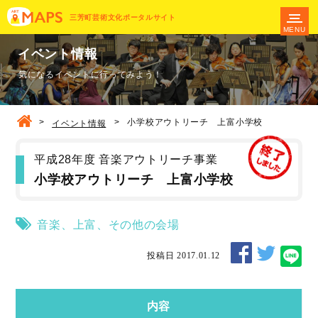
三芳町芸術文化ポータルサイト
MENU
イベント情報
気になるイベントに行ってみよう！
>
>
小学校アウトリーチ 上富小学校
イベント情報
平成28年度 音楽アウトリーチ事業
小学校アウトリーチ 上富小学校
音楽
、
上富
、
その他の会場
投稿日 2017.01.12
内容